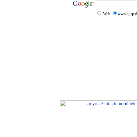
Web
www.agsp.