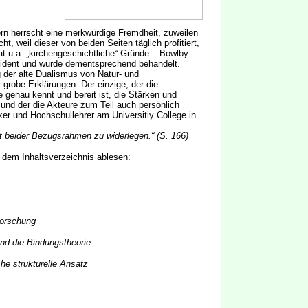
rn herrscht eine merkwürdige Fremdheit, zuweilen
ht, weil dieser von beiden Seiten täglich profitiert,
t u.a. „kirchengeschichtliche“ Gründe – Bowlby
ssident und wurde dementsprechend behandelt.
g der alte Dualismus von Natur- und
 grobe Erklärungen. Der einzige, der die
genau kennt und bereit ist, die Stärken und
 und der die Akteure zum Teil auch persönlich
er und Hochschullehrer am Universitiy College in
t beider Bezugsrahmen zu widerlegen.“ (S. 166)
s dem Inhaltsverzeichnis ablesen:
forschung
und die Bindungstheorie
che strukturelle Ansatz