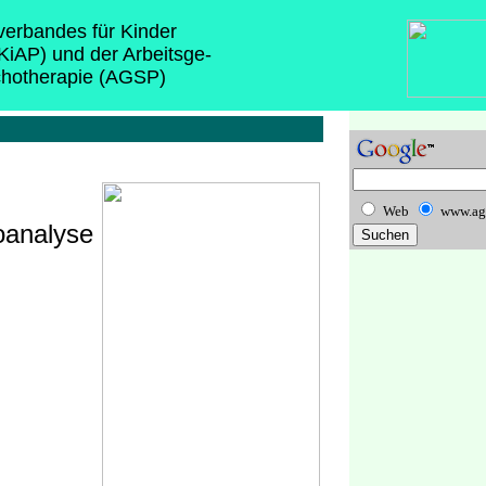
sverbandes für Kinder
(KiAP) und der Arbeitsge-
chotherapie (AGSP)
Web
www.ag
oanalyse