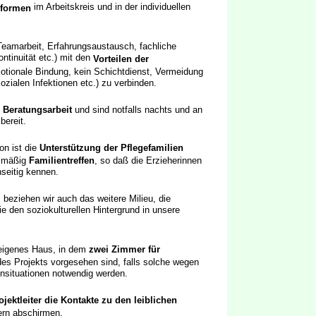
im Arbeitskreis und in der individuellen
sformen
Teamarbeit, Erfahrungsaustausch, fachliche
ontinuität etc.) mit den
Vorteilen der
emotionale Bindung, kein Schichtdienst, Vermeidung
zialen Infektionen etc.) zu verbinden.
n Beratungsarbeit
und sind notfalls nachts und an
bereit.
on ist die
Unterstützung der Pflegefamilien
elmäßig
Familientreffen
, so daß die Erzieherinnen
seitig kennen.
, beziehen wir auch das weitere Milieu, die
e den soziokulturellen Hintergrund in unsere
seigenes Haus, in dem
zwei Zimmer für
des Projekts vorgesehen sind, falls solche wegen
ensituationen notwendig werden.
ojektleiter die Kontakte zu den leiblichen
ern abschirmen.