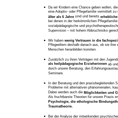
Da wir Kindern eine Chance geben wollen, die
eine Adoptiv- oder Pflegefamilie vermittelt z
sind und bereits
älter als 6 Jahre
erhebliche
bei denen in der herkömmlichen Pflegefamilie 
sozialpädagogische und psychotherapeutische
Supervision – mit hohem Abbruchrisiko gere
Wir haben
wenig Vertrauen in die fachspe
Pflegeeltern deshalb danach aus, ob sie ihre 
Menschen heranbilden konnten.
Zusätzlich zu ihren Verträgen mit den Jugen
als heilpädagogische Erzieherinnen
ab und
durch unsere Beratung, den Erfahrungsaustau
Seminare.
In der Beratung und den praxisbegleitenden Se
Probleme mit alternativen phänomenalen, kau
Dabei werden auch die
Möglichkeiten und G
Als fruchtbarste Theorien für unsere Praxis e
Psychologie, die ethologische Bindungst
Traumatheorie.
Bei der Analyse der mitwirkenden psychische