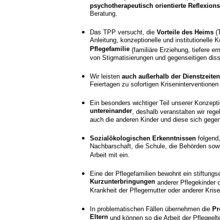
psychotherapeutisch orientierte Reflexion
Beratung.
Das TPP versucht, die
Vorteile des Heims
(
Anleitung, konzeptionelle und institutionelle K
Pflegefamilie
(familiäre Erziehung, tiefere 
von Stigmatisierungen und gegenseitigen disso
Wir leisten
auch außerhalb der Dienstzeite
Feiertagen zu sofortigen Kriseninterventionen 
Ein besonders wichtiger Teil unserer Konzepti
untereinander
, deshalb veranstalten wir reg
auch die anderen Kinder und diese sich gegen
Sozialökologischen Erkenntnissen
folgend
Nachbarschaft, die Schule, die Behörden sowi
Arbeit mit ein.
Eine der Pflegefamilien bewohnt ein stiftung
Kurzunterbringungen
anderer Pflegekinder 
Krankheit der Pflegemutter oder anderer Kris
In problematischen Fällen übernehmen die
Pr
Eltern
und können so die Arbeit der Pflegeelt