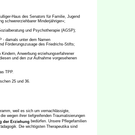
lliger-Haus des Senators für Familie, Jugend
 schwererziehbarer Minderjähriger«;
Sozialberatung und Psychotherapie (AGSP);
PP - damals unter dem Namen
d Förderungszusage des Friedrichs-Stifts;
 Kindern, Anwerbung erziehungserfahrener
 diesen und den zur Aufnahme vorgesehenen
das TPP.
ischen 25 und 36.
ramm, weil es sich um vernachlässigte,
die wegen ihrer tiefgreifenden Traumatisierungen
bedürfen. Unsere Pflegefamilien
ig der Erziehung
Pädagogik. Die wichtigsten Therapeutika sind