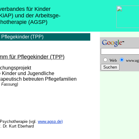
sverbandes für Kinder
(KiAP) und der Arbeitsge-
chotherapie (AGSP)
r Pflegekinder (TPP)
mm für Pflegekinder (TPP)
Web
www.ag
schungsprojekt
te Kinder und Jugendliche
apeutisch betreuten Pflegefamilien
te Fassung)
 Psychotherapie (vgl.
www.agsp.de)
. Dr. Kurt Eberhard