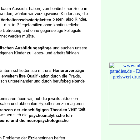
 kaum Aussicht haben, von behördlicher Seite in
u werden, wählen wir vorzugsweise Kinder aus, die
bieten, also Kinder,
 Verhaltensschwierigkeiten
– d.h. in Pflegefamilien ohne kontinuierliche
 Betreuung und ohne gegenseitige kollegiale
chnet werden müßte.
zifischen Ausbildungsgänge
und suchen unsere
eigenen Kinder zu liebes- und arbeitsfähigen
dämtern schließen sie mit uns
Honorarverträge
 erweitern ihre Qualifikation durch die Praxis,
sch untereinander und durch berufsbegleitende
minaren üben wir, auf die jeweils aktuellen
salen und aktionalen Hypothesen zu reagieren.
vermittelt.
renzen der einschlägigen Theorien
rweisen sich die
psychoanalytische Ich-
heorie und die neuropsychologische
n Probleme der Erzieherinnen helfen