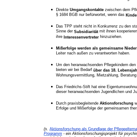
Direkte
Umgangskontakte
zwischen dem Pfle
§ 1684 BGB nur befürwortet, wenn das
Kindes
Das TPP steht nicht in Konkurrenz zu den st
Sinne der
mit ihnen kooperieren
Subsidiarität
ihre
hinzuziehen.
Interessenvertreter
Mißerfolge werden als gemeinsame Niede
Leiter nach außen zu verantworten haben.
Um den heranwachsenden Pflegekindern den W
bieten wir bei Bedarf
über das 18. Lebensja
Wohnungsvermittlung, Mietzahlung, Beratung
Das Friedrichs-Stift hat eine Eigentumswohnu
dieser heranwachsenden Jugendlichen und Ju
Durch praxisbegleitende
Aktionsforschung
w
Erfolge und Mißerfolge der gemeinsamen ther
(s.
Aktionsforschung als Grundlage der Pflegeeltern
Programm
- ein Aktionsforschungsprojekt für psychi