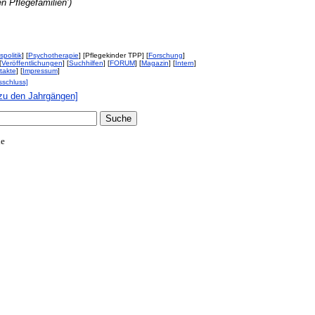
n Pflegefamilien’)
spolitik
] [
Psychotherapie
] [Pflegekinder TPP] [
Forschung
]
[
Veröffentlichungen
] [
Suchhilfen
] [
FORUM
] [
Magazin
] [
Intern
]
takte
] [
Impressum
]
sschluss]
zu den Jahrgängen]
de