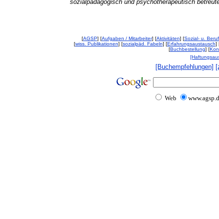
sozialpädagogisch und psychotherapeutisch betreute
[
AGSP
] [
Aufgaben / Mitarbeiter
] [
Aktivitäten
] [
Sozial- u. Beruf
[
wiss. Publikationen
] [
sozialpäd. Fabeln
] [
Erfahrungsaustausch
] 
[
Buchbestellung
] [
Kon
[Haftungsau
[Buchempfehlungen]
[
Web
www.agsp.